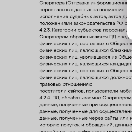
Оператора (Отправка информационных 
персональных данных на получение та
исполнение судебных актов, актов др
положениями законодательства РФ об
4.2.3. Категории субъектов персональн
Оператором обрабатываются ПД следу
физических лиц, состоящих с Обществ
физических лиц, являющихся близким
физических лиц, уволившихся из Обще
физических лиц, являющихся кандидат
физических лиц, состоящих с Обществ
физических лиц, являющихся должнос
правовых отношениях;
посетители сайтов, пользователи моби
4.2.4. ПД, обрабатываемые Оператором
данные, полученные при осуществлен
данные, полученные для осуществлени
данные, полученные через сайты или к
историю покупок и обращений; данные 
устройства, географическое местополо