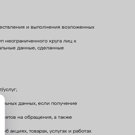
уществления и выполнения возложенных
уп неограниченного круга лиц к
альные данные, сделанные
/услуг;
альных данных, если получение
тветов на обращения, а также
б акциях, товарах, услугах и работах