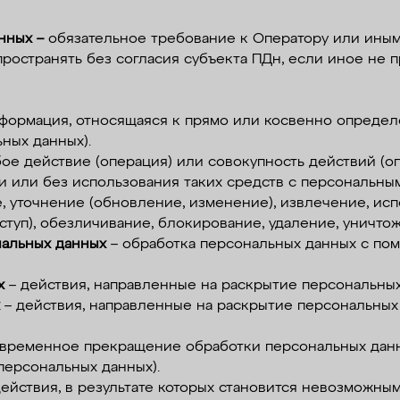
нных –
обязательное требование к Оператору или иным
пространять без согласия субъекта ПДн, если иное не 
формация, относящаяся к прямо или косвенно опреде
ных данных).
ое действие (операция) или совокупность действий (о
 или без использования таких средств с персональным
, уточнение (обновление, изменение), извлечение, ис
ступ), обезличивание, блокирование, удаление, уничт
нальных данных
– обработка персональных данных с по
х
– действия, направленные на раскрытие персональны
х
– действия, направленные на раскрытие персональны
временное прекращение обработки персональных данн
персональных данных).
ействия, в результате которых становится невозможны