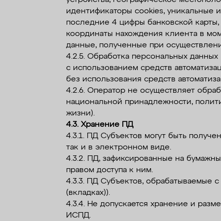
идентификаторы cookies, уникальные и
последние 4 цифры банковской карты, и
координаты нахождения клиента в мом
данные, полученные при осуществлен
4.2.5. Обработка персональных данных 
с использованием средств автоматизац
без использования средств автоматиза
4.2.6. Оператор не осуществляет обра
национальной принадлежности, полити
жизни).
4.3. Хранение ПД
4.3.1. ПД Субъектов могут быть получ
так и в электронном виде.
4.3.2. ПД, зафиксированные на бумажн
правом доступа к ним.
4.3.3. ПД Субъектов, обрабатываемые с
(вкладках)).
4.3.4. Не допускается хранение и раз
ИСПД.