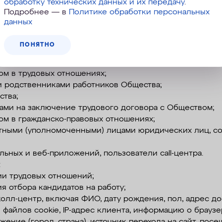
обработку технических данных и их передачу
.
и рекламных рассылок осуществляется только при нал
Подробнее — в
Политике обработки персональных
ких сообщений в соответствии с требованиями законода
данных
угого органа или должностного лица, подлежащие испо
 исполнительном производстве.
ПОНЯТНО
ых данных.
ющих субъектов ПД:
ом в трудовых отношениях;
и родственниками работников Общества;
ства;
ами на заключение трудового договора с Обществом;
ом в гражданско-правовых отношениях;
тными (уполномоченными) лицами юридических лиц, со
льных и веб-приложений, пользователи call-центра.
:
ии трудовых отношений;
я отбора кандидатов на работу;
олл-центр, включая ФИО, дату рождения, пол, адрес дос
файлов cookie, IP-адрес клиента, информацию о брауз
жение (город, страна), источник перехода на сайт, пос