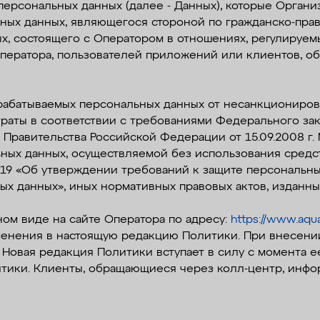
персональных данных (далее - Данных), которые Органи
ных данных, являющегося стороной по гражданско-право
ых, состоящего с Оператором в отношениях, регулируем
 Оператора, пользователей приложений или клиентов, 
брабатываемых персональных данных от несанкциониров
раты в соответствии с требованиями Федерального зако
 Правительства Российской Федерации от 15.09.2008 
ных данных, осуществляемой без использования средст
1119 «Об утверждении требований к защите персональны
х данных», иных нормативных правовых актов, изданн
ном виде на сайте Оператора по адресу:
https://www.aqua
зменения в настоящую редакцию Политики. При внесен
 Новая редакция Политики вступает в силу с момента е
тики. Клиенты, обращающиеся через колл-центр, инфо