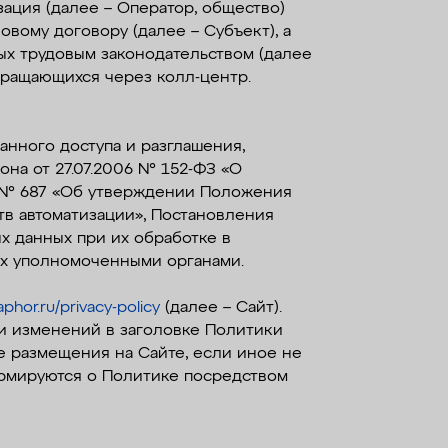
зация (далее – Оператор, общество)
вому договору (далее – Субъект), а
ых трудовым законодательством (далее
обращающихся через колл-центр.
анного доступа и разглашения,
на от 27.07.2006 № 152-ФЗ «О
г. № 687 «Об утверждении Положения
в автоматизации», Постановления
х данных при их обработке в
ых уполномоченными органами.
phor.ru/privacy-policy
(далее – Сайт).
ии изменений в заголовке Политики
е размещения на Сайте, если иное не
рмируются о Политике посредством