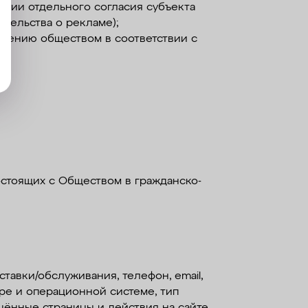
ичии отдельного согласия субъекта
тельства о рекламе);
лнению обществом в соответствии с
стоящих с Обществом в гражданско-
тавки/обслуживания, телефон, email,
ере и операционной системе, тип
ещённые страницы и действия на сайте,