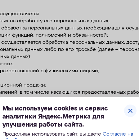
 осуществляется:
ных на обработку его персональных данных;
гда обработка персональных данных необходима для ос
ции функций, полномочий и обязанностей;
да осуществляется обработка персональных данных, дост
ональных данных либо по его просьбе (далее – персон
ных данных).
анных:
равоотношений с физическими лицами;
нционной продажи;
лений, в том числе касающихся предоставляемых работ
сы и обращения;
или иных жизненно важных интересов субъекта персон
Мы используем cookies и сервис
ых невозможно;
аналитики Яндекс.Метрика для
, отправка уведомлений о предоставляемых услугах, о
улучшения работы сайта.
ок»
Продолжая использовать сайт, вы даете
Согласие на
том числе рекламного характера, с целью уведомления о